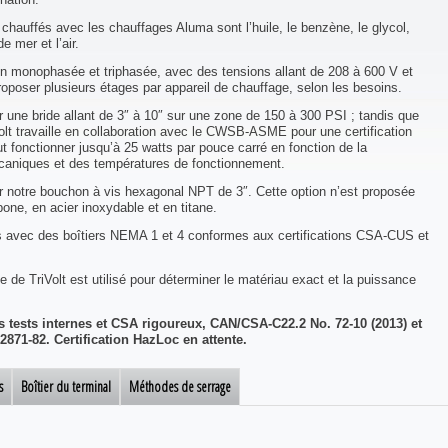
 chauffés avec les chauffages Aluma sont l’huile, le benzène, le glycol,
e mer et l’air.
on monophasée et triphasée, avec des tensions allant de 208 à 600 V et
oposer plusieurs étages par appareil de chauffage, selon les besoins.
 une bride allant de 3″ à 10″ sur une zone de 150 à 300 PSI ; tandis que
Volt travaille en collaboration avec le CWSB-ASME pour une certification
 fonctionner jusqu’à 25 watts par pouce carré en fonction de la
mécaniques et des températures de fonctionnement.
ser notre bouchon à vis hexagonal NPT de 3″. Cette option n’est proposée
one, en acier inoxydable et en titane.
es avec des boîtiers NEMA 1 et 4 conformes aux certifications CSA-CUS et
de de TriVolt est utilisé pour déterminer le matériau exact et la puissance
s tests internes et CSA rigoureux, CAN/CSA-C22.2 No. 72-10 (2013) et
2871-82. Certification HazLoc en attente.
s
Boîtier du terminal
Méthodes de serrage