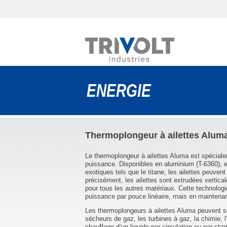
ENERGIE
Thermoplongeur à ailettes Alum
Le thermoplongeur à ailettes Aluma est spéciale
puissance. Disponibles en aluminium (T-6360), e
exotiques tels que le titane, les ailettes peuve
précisément, les ailettes sont extrudées vertic
pour tous les autres matériaux. Cette technolog
puissance par pouce linéaire, mais en maintenant
Les thermoplongeurs à ailettes Aluma peuvent serv
sécheurs de gaz, les turbines à gaz, la chimie, l’
chauffage d’un liquide par circulation ou par stag