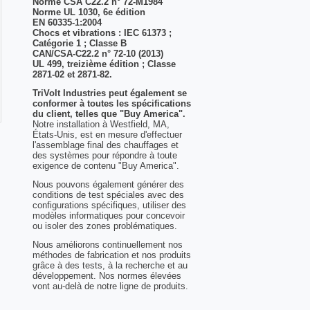
Norme CSA C22.2 n° 72-M1984
Norme UL 1030, 6e édition
EN 60335-1:2004
Chocs et vibrations : IEC 61373 ;
Catégorie 1 ; Classe B
CAN/CSA-C22.2 n° 72-10 (2013)
UL 499, treizième édition ; Classe
2871-02 et 2871-82.
TriVolt Industries peut également se
conformer à toutes les spécifications
du client, telles que "Buy America".
Notre installation à Westfield, MA,
États-Unis, est en mesure d'effectuer
l'assemblage final des chauffages et
des systèmes pour répondre à toute
exigence de contenu "Buy America".
Nous pouvons également générer des
conditions de test spéciales avec des
configurations spécifiques, utiliser des
modèles informatiques pour concevoir
ou isoler des zones problématiques.
Nous améliorons continuellement nos
méthodes de fabrication et nos produits
grâce à des tests, à la recherche et au
développement. Nos normes élevées
vont au-delà de notre ligne de produits.