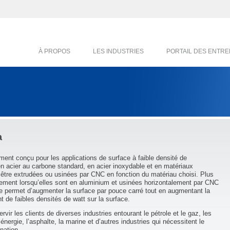
À PROPOS
LES INDUSTRIES
PORTAIL DES ENTRE
a
ment conçu pour les applications de surface à faible densité de
n acier au carbone standard, en acier inoxydable et en matériaux
nt être extrudées ou usinées par CNC en fonction du matériau choisi. Plus
alement lorsqu’elles sont en aluminium et usinées horizontalement par CNC
ie permet d’augmenter la surface par pouce carré tout en augmentant la
 de faibles densités de watt sur la surface.
ir les clients de diverses industries entourant le pétrole et le gaz, les
énergie, l’asphalte, la marine et d’autres industries qui nécessitent le
nation.