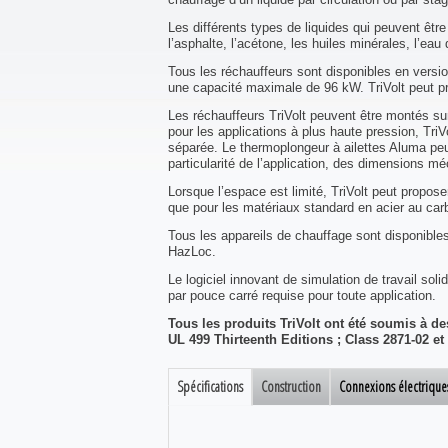
Les différents types de liquides qui peuvent être
l’asphalte, l’acétone, les huiles minérales, l’eau d
Tous les réchauffeurs sont disponibles en versi
une capacité maximale de 96 kW. TriVolt peut pr
Les réchauffeurs TriVolt peuvent être montés sur
pour les applications à plus haute pression, Tri
séparée. Le thermoplongeur à ailettes Aluma peut
particularité de l’application, des dimensions 
Lorsque l’espace est limité, TriVolt peut propo
que pour les matériaux standard en acier au carb
Tous les appareils de chauffage sont disponibl
HazLoc.
Le logiciel innovant de simulation de travail soli
par pouce carré requise pour toute application.
Tous les produits TriVolt ont été soumis à de
UL 499 Thirteenth Editions ; Class 2871-02 et 
Spécifications
Construction
Connexions électrique