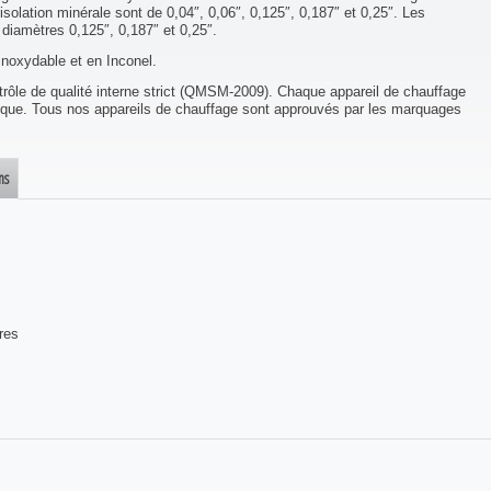
solation minérale sont de 0,04″, 0,06″, 0,125″, 0,187″ et 0,25″. Les
diamètres 0,125″, 0,187″ et 0,25″.
inoxydable et en Inconel.
trôle de qualité interne strict (QMSM-2009). Chaque appareil de chauffage
trique. Tous nos appareils de chauffage sont approuvés par les marquages
ns
res