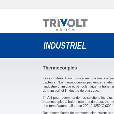
INDUSTRIEL
Thermocouples
Les industries Trivolt possèdent une vaste expér
capteurs. Nos thermocouples peuvent être adapté
l’industrie chimique et pétrochimique, la transmis
du transport et l’industrie du plastique.
TriVolt peut recommander les solutions les plus
thermocouples à baïonnette standard aux thermoc
des températures allant de 200° à 1250°C (392° 
Nos assemblages de thermocouples offrent une g